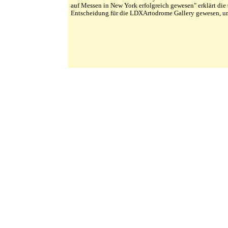
auf Messen in New York erfolgreich gewesen" erklärt die 
Entscheidung für die LDXArtodrome Gallery gewesen, um 