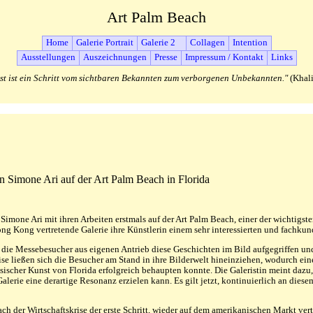
Art Palm Beach
Home
Galerie Portrait
Galerie 2
Collagen
Intention
Ausstellungen
Auszeichnungen
Presse
Impressum / Kontakt
Links
st ist ein Schritt vom sichtbaren Bekannten zum verborgenen Unbekannten."
(Khali
n Simone Ari auf der Art Palm Beach in Florida
imone Ari mit ihren Arbeiten erstmals auf der Art Palm Beach, einer der wichtigst
ng Kong vertretende Galerie ihre Künstlerin einem sehr interessierten und fachku
s die Messebesucher aus eigenen Antrieb diese Geschichten im Bild aufgegriffen und 
eise ließen sich die Besucher am Stand in ihre Bilderwelt hineinziehen, wodurch ein
ischer Kunst von Florida erfolgreich behaupten konnte. Die Galeristin meint dazu, 
 Galerie eine derartige Resonanz erzielen kann. Es gilt jetzt, kontinuierlich an die
 der Wirtschaftskrise der erste Schritt, wieder auf dem amerikanischen Markt vertr